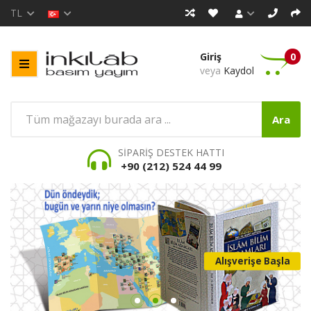
TL
Giriş
0
veya
Kaydol
Ara
SİPARİŞ DESTEK HATTI
+90 (212) 524 44 99
Alışverişe Başla