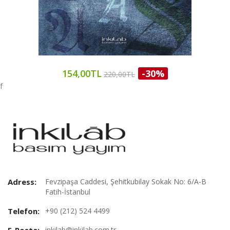
154,00TL
-30%
220,00TL
f
Adress:
Fevzipaşa Caddesi, Şehitkubilay Sokak No: 6/A-B
Fatih-İstanbul
Telefon:
+90 (212) 524 4499
E-Posta:
inkilab@inkilab.com.tr