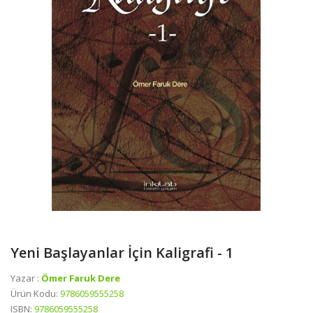
Yeni Başlayanlar İçin Kaligrafi - 1
Yazar :
Ömer Faruk Dere
Ürün Kodu:
9786059555258
ISBN:
9786059555258