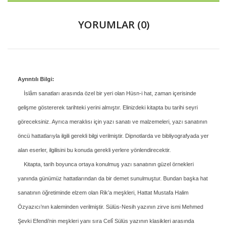
YORUMLAR (0)
Ayrıntılı Bilgi:
İslâm sanatları arasında özel bir yeri olan Hüsn-i hat, zaman içerisinde
gelişme göstererek tarihteki yerini almıştır. Elinizdeki kitapta bu tarihi seyri
göreceksiniz. Ayrıca meraklısı için yazı sanatı ve malzemeleri, yazı sanatının
öncü hattatlarıyla ilgili gerekli bilgi verilmiştir. Dipnotlarda ve bibliyografyada yer
alan eserler, ilgilisini bu konuda gerekli yerlere yönlendirecektir.
Kitapta, tarih boyunca ortaya konulmuş yazı sanatının güzel örnekleri
yanında günümüz hattatlarından da bir demet sunulmuştur. Bundan başka hat
sanatının öğretiminde elzem olan Rik’a meşkleri, Hattat Mustafa Halim
Özyazıcı’nın kaleminden verilmiştir. Sülüs-Nesih yazının zirve ismi Mehmed
Şevki Efendi’nin meşkleri yanı sıra Celî Sülüs yazının klasikleri arasında