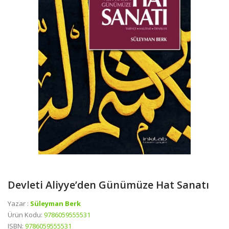
Devleti Aliyye’den Günümüze Hat Sanatı
Yazar :
Süleyman Berk
Ürün Kodu:
9786059555531
ISBN:
9786059555531