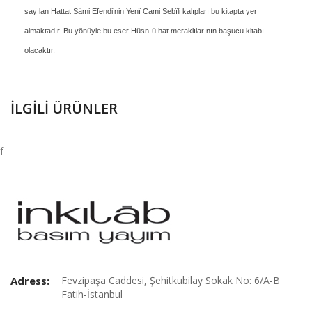
sayılan Hattat Sâmi Efendi’nin Yenî Cami Sebîli kalıpları bu kitapta yer
almaktadır. Bu yönüyle bu eser Hüsn-ü hat meraklılarının başucu kitabı
olacaktır.
İLGILI ÜRÜNLER
f
Adress:
Fevzipaşa Caddesi, Şehitkubilay Sokak No: 6/A-B
Fatih-İstanbul