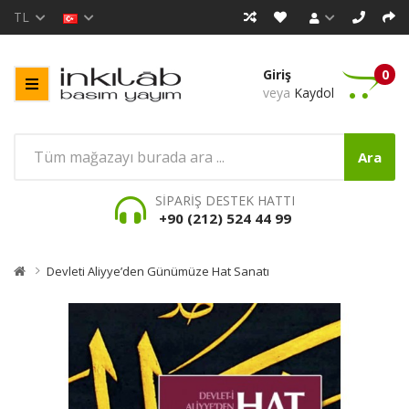
TL
Giriş
0
veya
Kaydol
Ara
SİPARİŞ DESTEK HATTI
+90 (212) 524 44 99
Devleti Aliyye’den Günümüze Hat Sanatı