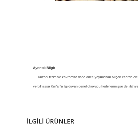
Ayrıntılı Bilgi:
Kur'ani terim ve kavramlar daha önce yayınlanan birçok eserde ele al
ve bilhassa Kur’ân'a ilgi duyan genel okuyucu hedeflenmişse de, ilahiyat
İLGILI ÜRÜNLER