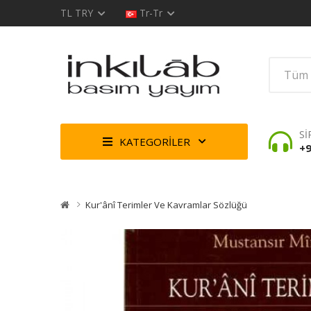
TL
TRY
Tr-Tr
Sİ
KATEGORİLER
+9
Kur'ânî Terimler Ve Kavramlar Sözlüğü