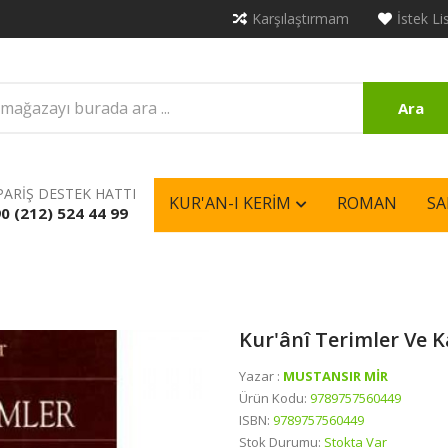
Karşılaştırmam
İstek Li
Ara
PARİŞ DESTEK HATTI
KUR'AN-I KERIM
ROMAN
SA
0 (212) 524 44 99
Kur'ânî Terimler Ve 
Yazar :
MUSTANSIR MİR
Ürün Kodu:
9789757560449
ISBN:
9789757560449
Stok Durumu:
Stokta Var