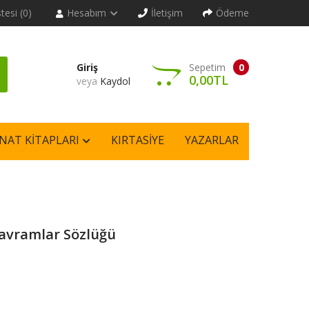
stesi (0)
Hesabım
İletişim
Ödeme
Giriş
Sepetim
0
0,00TL
veya
Kaydol
NAT KITAPLARI
KIRTASIYE
YAZARLAR
Kavramlar Sözlüğü