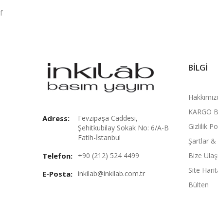
f
BILGI
Hakkımız
KARGO B
Adress:
Fevzipaşa Caddesi,
Gizlilik Po
Şehitkubilay Sokak No: 6/A-B
Fatih-İstanbul
Şartlar &
Telefon:
+90 (212) 524 4499
Bize Ulaş
Site Harit
E-Posta:
inkilab@inkilab.com.tr
Bülten