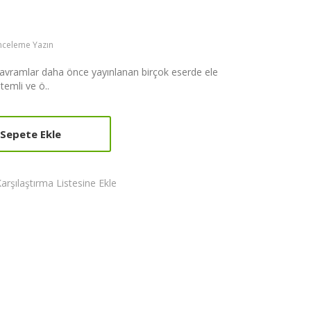
Inceleme Yazın
e kavramlar daha önce yayınlanan birçok eserde ele
temli ve ö..
Sepete Ekle
arşılaştırma Listesine Ekle