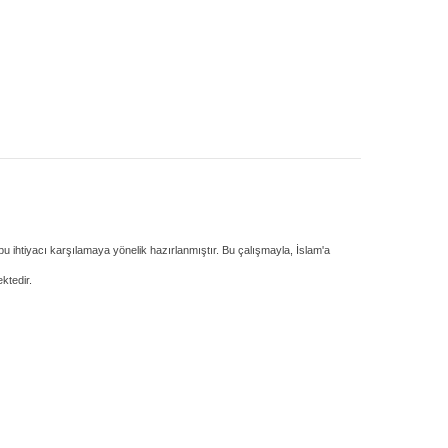
bu ihtiyacı karşılamaya yönelik hazırlanmıştır. Bu çalışmayla, İslam'a
ktedir.