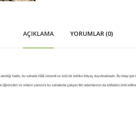
AÇIKLAMA
YORUMLAR (0)
ındığı halde, bu sahada hâlâ sistemli ve özlü bir tetkike ihtiyaç duyulmaktadır. Bu kitap işte 
 öğrencileri ve onların yanısıra bu sahalarda çalışan ilim adamlarının da istifadesi ümit edilme