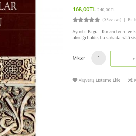
168,00TL
240,00TL
(0 Reviews)
Bir 
Ayrıntılı Bilgi: Kur'ani terim v
alındığı halde, bu sahada hâlâ sis
Miktar
Alışveriş Listeme Ekle
K