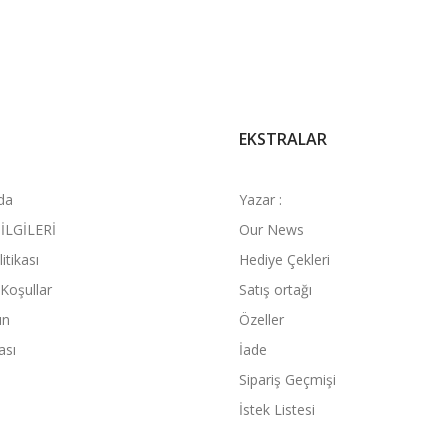
EKSTRALAR
da
Yazar :
İLGİLERİ
Our News
litikası
Hediye Çekleri
 Koşullar
Satış ortağı
ın
Özeller
ası
İade
Sipariş Geçmişi
İstek Listesi