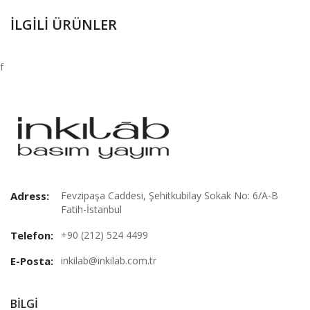
İLGILI ÜRÜNLER
f
Adress:
Fevzipaşa Caddesi, Şehitkubilay Sokak No: 6/A-B
Fatih-İstanbul
Telefon:
+90 (212) 524 4499
E-Posta:
inkilab@inkilab.com.tr
BILGI