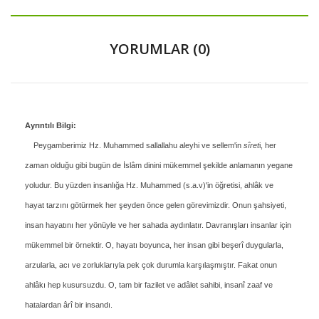
YORUMLAR (0)
Ayrıntılı Bilgi:
Peygamberimiz Hz. Muhammed sallallahu aleyhi ve sellem'in
sîret
i, her
zaman olduğu gibi bugün de İslâm dinini mükemmel şekilde anlamanın yegane
yoludur. Bu yüzden insanlığa Hz. Muhammed (s.a.v)'in öğretisi, ahlâk ve
hayat tarzını götürmek her şeyden önce gelen görevimizdir. Onun şahsiyeti,
insan hayatını her yönüyle ve her sahada aydınlatır. Davranışları insanlar için
mükemmel bir örnektir. O, hayatı boyunca, her insan gibi beşerî duygularla,
arzularla, acı ve zorluklarıyla pek çok durumla karşılaşmıştır. Fakat onun
ahlâkı hep kusursuzdu. O, tam bir fazilet ve adâlet sahibi, insanî zaaf ve
hatalardan ârî bir insandı.