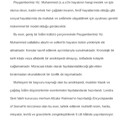
Peygamberimiz Hz. Muhammed (s.a.v)'in hayatının hangi meslek ve işte
olursa olsun, kadın-erkek her çağdaki insanın, ferdî hayatlarında olduğu gibi
sosyal hayatlarında da mutluluk ve selâmete ulaşabilmek için uyulması gerekli
mükemmel bir model olduğu görülecektir.
Bu eser, geniş bir İslâm kültürü çerçevesinde Peygamberimiz Hz.
Muhammed sallallahu aleyhi ve sellem'in hayatını bütün yönleriyle ele
almaktadır. Konular tasnif edilerek ayrıntılarıyla sunulmaktadır. Kronolojik bir
tarih kitabı veya alfabetik bir ansiklopedi olmayışı, istifadede kolaylık
sağlamaktadır. Müracaat kitabı olarak faydalanılabileceği gibi elden
bırakmadan okunabilecek bir özellik de taşımaktadır.
Muhteşem bir başvuru kaynağı olan bu ansiklopedi, muteber klasik ve
çağdaş İslâm düşünürlerinin eserlerinden faydalanılarak hazırlandı. Londra
Siret Vakfı kurucusu merhum Afzalur Rahman'ın hazırladığı
Encyclopaedia
of
Seerah
'in tercümesi olan bu eser, tahkik edilerek muhtelif resim, harita,
minyatür, levhâ ve gravürlerle zenginleştirilerek 6 cilt hâlinde yayınlanmıştır.