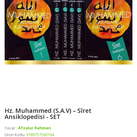
Hz. Muhammed (s.a.v) – Sîret
Ansiklopedisi - SET
Yazar :
Afzalur Rahman
Ürün Kodu:
9789757560104