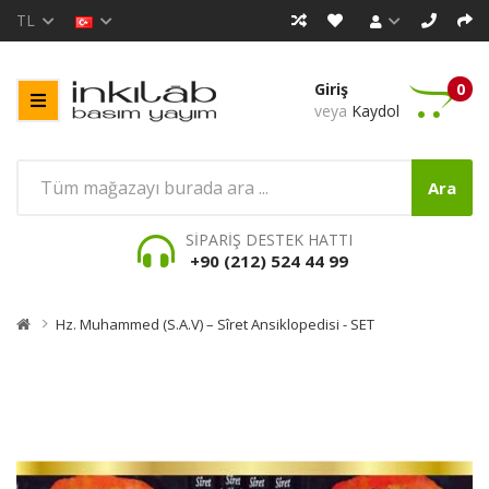
TL
Giriş
0
veya
Kaydol
Ara
SİPARİŞ DESTEK HATTI
+90 (212) 524 44 99
Hz. Muhammed (s.a.v) – Sîret Ansiklopedisi - SET