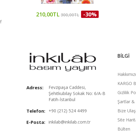
210,00TL
-30%
300,00TL
f
BILGI
Hakkımız
KARGO B
Adress:
Fevzipaşa Caddesi,
Gizlilik Po
Şehitkubilay Sokak No: 6/A-B
Fatih-İstanbul
Şartlar &
Telefon:
+90 (212) 524 4499
Bize Ulaş
Site Harit
E-Posta:
inkilab@inkilab.com.tr
Bülten