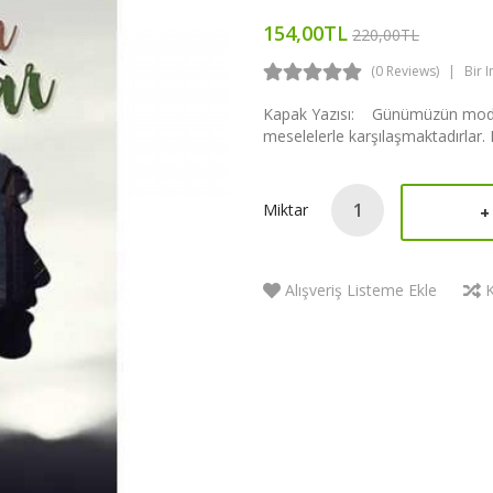
154,00TL
220,00TL
(0 Reviews)
Bir 
Kapak Yazısı: Günümüzün moder
meselelerle karşılaşmaktadırlar.
Miktar
Alışveriş Listeme Ekle
K