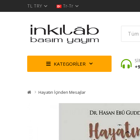
TL
TRY
Tr-Tr
Sİ
KATEGORİLER
+9
Hayatın İçinden Mesajlar