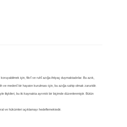
ruyabilmek için, fikrî ve ruhî azığa ihtiyaç duymaktadırlar. Bu azık,
ih ve medenî bir hayatın kurulması için, bu azığa sahip olmak zaruridir.
 ilişkileri, bu iki kaynakta ayrıntılı bir biçimde düzenlenmiştir. Bütün
ural ve hükümleri açıklamayı hedeflemektedir.