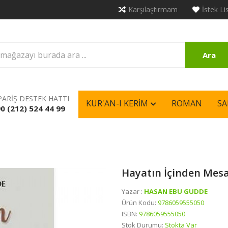
Karşılaştırmam
İstek Li
Ara
PARİŞ DESTEK HATTI
KUR'AN-I KERIM
ROMAN
SA
0 (212) 524 44 99
Hayatın İçinden Mesa
Yazar :
HASAN EBU GUDDE
Ürün Kodu:
9786059555050
ISBN:
9786059555050
Stok Durumu:
Stokta Var