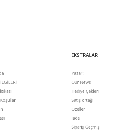
EKSTRALAR
da
Yazar :
İLGİLERİ
Our News
litikası
Hediye Çekleri
 Koşullar
Satış ortağı
ın
Özeller
ası
İade
Sipariş Geçmişi