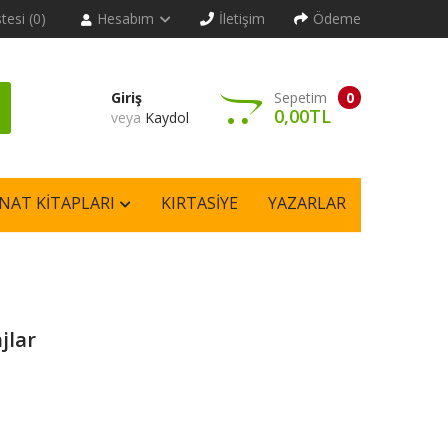
stesi (0)
Hesabım
İletişim
Ödeme
Giriş
Sepetim
0
0,00TL
veya
Kaydol
NAT KITAPLARI
KIRTASIYE
YAZARLAR
jlar