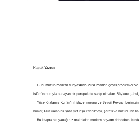
Kapak Yazısı:
Günümüzün modern dünyasında Müslümanlar, çeşitli problemler ve mese
İslâm’ın nuruyla parlayan bir perspektife sahip olmaktır. Böylece şahsî
Yüce Kitabımız Kur’ân’ın hidayet nurunu ve Sevgili Peygamberimizin (s.a
bunlar, Müslüman bir şahsiyet inşa edebilmeyi, şerefli ve huzurlu bir 
Bu kitapta okuyacağınız makaleler, modern hayatın debdebesi içinde A