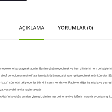
AÇIKLAMA
YORUMLAR (0)
lelerle karşılaşmaktadırlar. Bunları çözümleyebilmek ve hem zihinlerini hem de kalplerini ko
, ailevî ve toplumun muhtelif alanlarında Müslümanca bir tavır geliştirebilmek mümkün olur. Sâl
.v) sünnetini takip edenler bilir ki; insanın kendisiyle, Rabbiyle, diğer insanlarla ve çevresiyle
hayat yaşayabilmeyi amaçlamaktadır.
llah’ın koyduğu sınırları çizmeyi, şiarlarımızı belirlemeyi ve İslâm’ın nuruyla aydınlanmış k