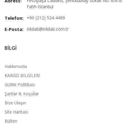
Adress:
Fevzipaşa Caddesi, Şehitkubilay Sokak No: 6/A-B
Fatih-İstanbul
Telefon:
+90 (212) 524 4499
E-Posta:
inkilab@inkilab.com.tr
BILGI
Hakkımızda
KARGO BİLGİLERİ
Gizlilik Politikası
Şartlar & Koşullar
Bize Ulaşın
Site Haritası
Bülten