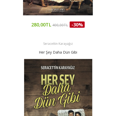
280,00TL
-30%
400,00TL
Seracettin Karayağız
Her Şey Daha Dün Gibi