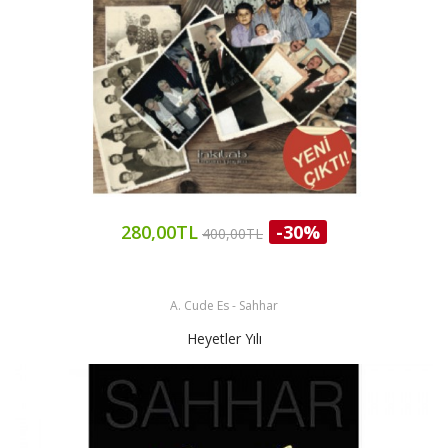
280,00TL
-30%
400,00TL
A. Cude Es - Sahhar
Heyetler Yılı