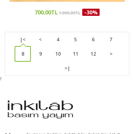
700,00TL
-30%
1.000,00TL
|<
<
4
5
6
7
8
9
10
11
12
>
>|
f