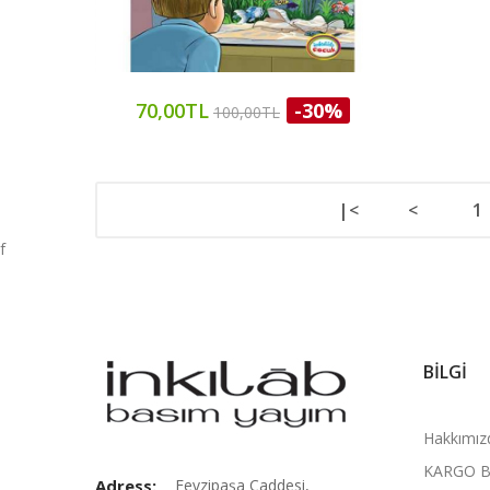
70,00TL
-30%
100,00TL
|<
<
1
f
BILGI
Hakkımız
KARGO B
Adress:
Fevzipaşa Caddesi,