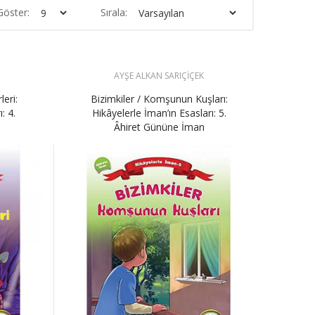
Göster:
Sırala:
AYŞE ALKAN SARIÇİÇEK
leri:
Bizimkiler / Komşunun Kuşları:
: 4.
Hikâyelerle İman’ın Esasları: 5.
Âhiret Gününe İman