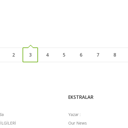
2
3
4
5
6
7
8
EKSTRALAR
da
Yazar :
İLGİLERİ
Our News