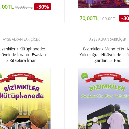
,00TL
-30%
180,00TL
70,00TL
-3
100,00TL
AYŞE ALKAN SARIÇİÇEK
AYŞE ALKAN SARIÇİÇEK
izimkiler / Kütüphanede:
Bizimkiler / Mehmet’in H
kâyelerle İman’ın Esasları:
Yolculuğu - Hikâyelerle İslâ
3.Kitaplara İman
Şartları: 5. Hac