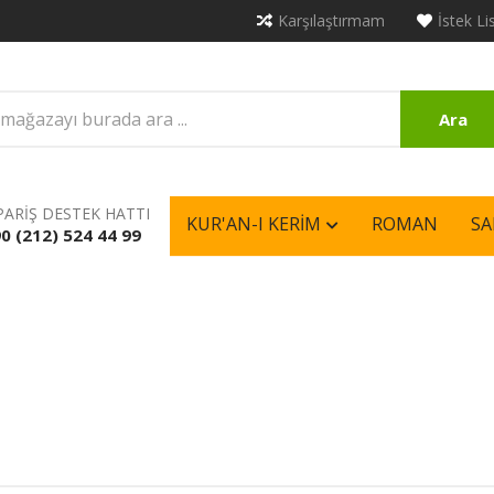
Karşılaştırmam
İstek Li
Ara
PARİŞ DESTEK HATTI
KUR'AN-I KERIM
ROMAN
SA
0 (212) 524 44 99