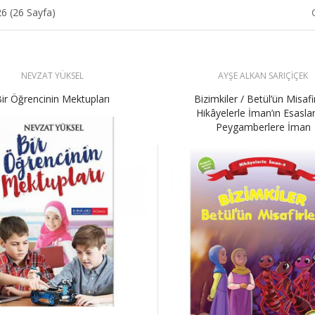
26 (26 Sayfa)
NEVZAT YÜKSEL
AYŞE ALKAN SARIÇİÇEK
ir Öğrencinin Mektupları
Bizimkiler / Betül’ün Misafir
Hikâyelerle İman’ın Esasları
Peygamberlere İman