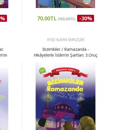
0%
70,00TL
-30%
100,00TL
AYŞE ALKAN SARIÇİÇEK
ac
Bizimkiler / Ramazanda -
m’ın
Hikâyelerle İslâm’ın Şartları: 3.Oruç