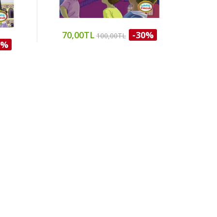
70,00TL
-30%
100,00TL
0%