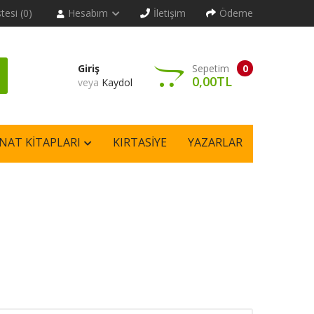
stesi (0)
Hesabım
İletişim
Ödeme
Giriş
Sepetim
0
0,00TL
veya
Kaydol
NAT KITAPLARI
KIRTASIYE
YAZARLAR