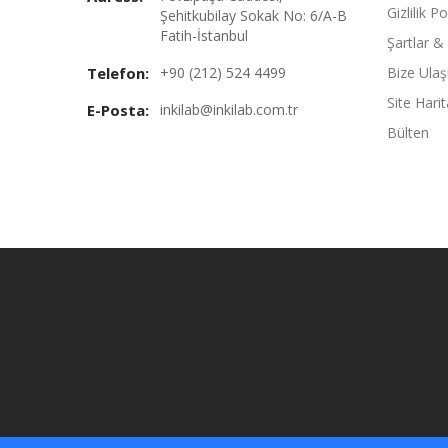
Gizlilik Po
Şehitkubilay Sokak No: 6/A-B
Fatih-İstanbul
Şartlar &
Telefon:
+90 (212) 524 4499
Bize Ulaş
Site Harit
E-Posta:
inkilab@inkilab.com.tr
Bülten