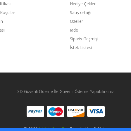
litikası
Hediye Çekleri
 Koşullar
Satış ortağı
ın
Özeller
ası
İade
Sipariş Geçmişi
İstek Listesi
3D Güvenli Ödeme İle Güvenli Ödeme Yapabilirsiniz
© 2026
Inkilab.com.tr
- Tüm Hakları Saklıdır.