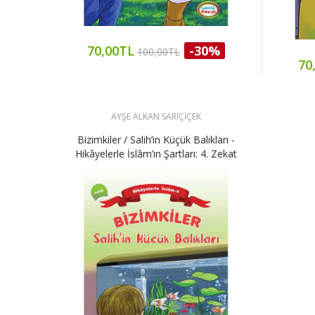
70,00TL
-30%
100,00TL
70
AYŞE ALKAN SARIÇİÇEK
Bizimkiler / Salih’in Küçük Balıkları -
Hikâyelerle İslâm’ın Şartları: 4. Zekat