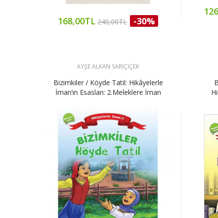
126
168,00TL
-30%
240,00TL
AYŞE ALKAN SARIÇİÇEK
Bizimkiler / Köyde Tatil: Hikâyelerle
B
İman’ın Esasları: 2.Meleklere İman
Hi