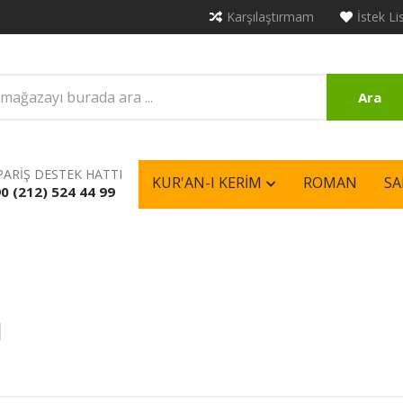
Karşılaştırmam
İstek Li
Ara
PARİŞ DESTEK HATTI
KUR'AN-I KERIM
ROMAN
SA
0 (212) 524 44 99
I