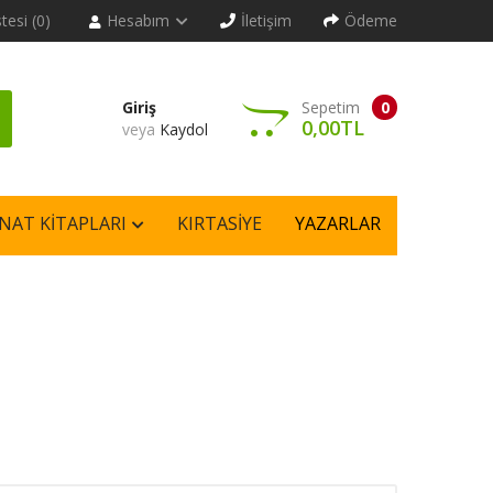
stesi (0)
Hesabım
İletişim
Ödeme
Giriş
Sepetim
0
0,00TL
veya
Kaydol
NAT KITAPLARI
KIRTASIYE
YAZARLAR