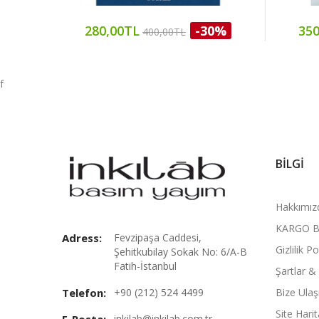
280,00TL
-30%
350
400,00TL
f
BILGI
Hakkımız
KARGO B
Adress:
Fevzipaşa Caddesi,
Gizlilik Po
Şehitkubilay Sokak No: 6/A-B
Fatih-İstanbul
Şartlar &
Telefon:
+90 (212) 524 4499
Bize Ulaş
Site Harit
inkilab@inkilab.com.tr