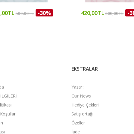
,00TL
-30%
420,00TL
-3
500,00TL
600,00TL
EKSTRALAR
da
Yazar :
İLGİLERİ
Our News
litikası
Hediye Çekleri
 Koşullar
Satış ortağı
ın
Özeller
ası
İade