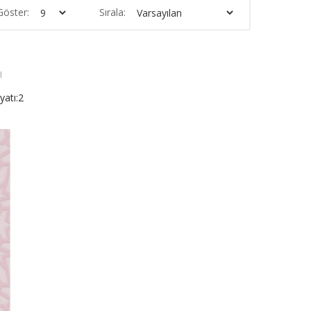
Göster:
Sırala:
I
atı:2