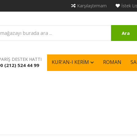
Karşılaştırmam
İstek Li
Ara
PARİŞ DESTEK HATTI
KUR'AN-I KERIM
ROMAN
SA
0 (212) 524 44 99