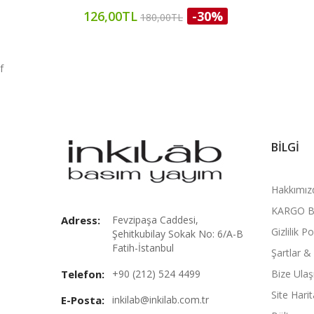
126,00TL
-30%
180,00TL
f
BILGI
Hakkımız
KARGO B
Adress:
Fevzipaşa Caddesi,
Gizlilik Po
Şehitkubilay Sokak No: 6/A-B
Fatih-İstanbul
Şartlar &
Telefon:
+90 (212) 524 4499
Bize Ulaş
Site Harit
E-Posta:
inkilab@inkilab.com.tr