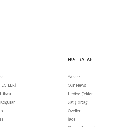
EKSTRALAR
da
Yazar :
İLGİLERİ
Our News
litikası
Hediye Çekleri
 Koşullar
Satış ortağı
ın
Özeller
ası
İade