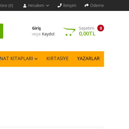
stesi (0)
Hesabım
İletişim
Ödeme
Giriş
Sepetim
0
0,00TL
veya
Kaydol
NAT KITAPLARI
KIRTASIYE
YAZARLAR