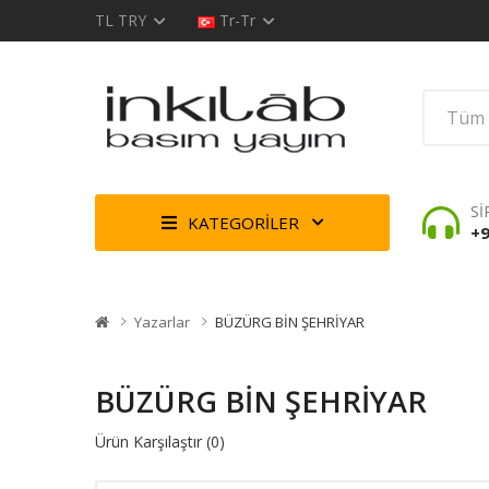
TL
TRY
Tr-Tr
Sİ
KATEGORİLER
+9
Yazarlar
BÜZÜRG BİN ŞEHRİYAR
BÜZÜRG BİN ŞEHRİYAR
Ürün Karşılaştır (0)