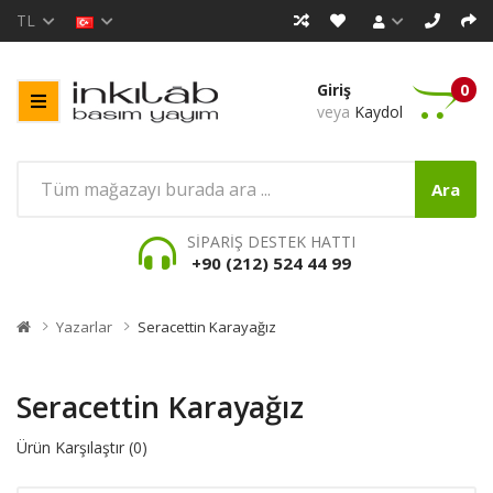
TL
Giriş
0
veya
Kaydol
Ara
SİPARİŞ DESTEK HATTI
+90 (212) 524 44 99
Yazarlar
Seracettin Karayağız
Seracettin Karayağız
Ürün Karşılaştır (0)