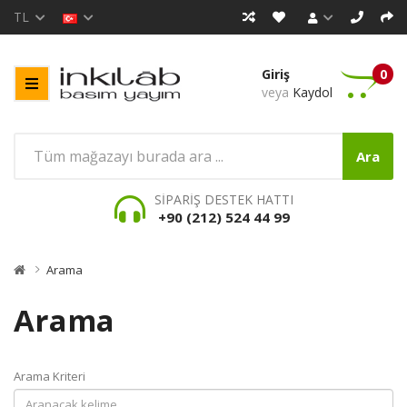
TL
Giriş
0
veya
Kaydol
Ara
SİPARİŞ DESTEK HATTI
+90 (212) 524 44 99
Arama
Arama
Arama Kriteri