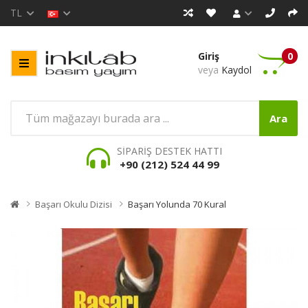
TL
Giriş
0
veya
Kaydol
Ara
SİPARİŞ DESTEK HATTI
+90 (212) 524 44 99
Başarı Okulu Dizisi
Başarı Yolunda 70 Kural