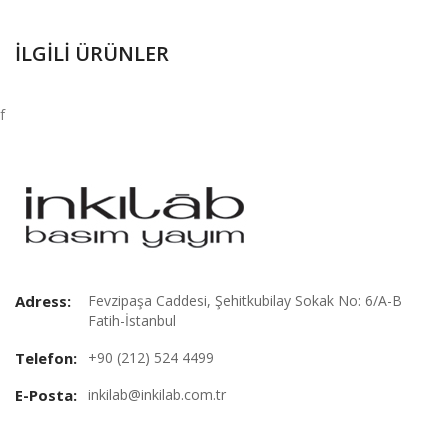
İLGILI ÜRÜNLER
f
Adress:
Fevzipaşa Caddesi, Şehitkubilay Sokak No: 6/A-B
Fatih-İstanbul
Telefon:
+90 (212) 524 4499
E-Posta:
inkilab@inkilab.com.tr