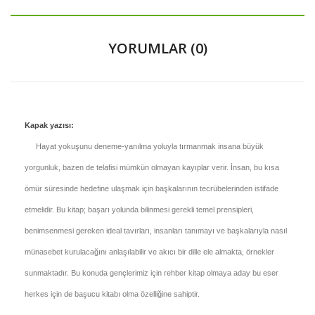
YORUMLAR (0)
Kapak yazısı:
Hayat yokuşunu deneme-yanılma yoluyla tırmanmak insana büyük
yorgunluk, bazen de telafisi mümkün olmayan kayıplar verir. İnsan, bu kısa
ömür süresinde hedefine ulaşmak için başkalarının tecrübelerinden istifade
etmelidir. Bu kitap; başarı yolunda bilinmesi gerekli temel prensipleri,
benimsenmesi gereken ideal tavırları, insanları tanımayı ve başkalarıyla nasıl
münasebet kurulacağını anlaşılabilir ve akıcı bir dille ele almakta, örnekler
sunmaktadır. Bu konuda gençlerimiz için rehber kitap olmaya aday bu eser
herkes için de başucu kitabı olma özelliğine sahiptir.